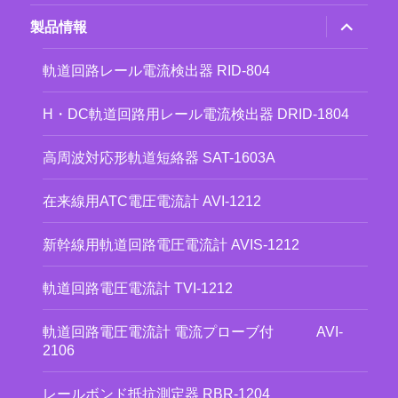
ー
を
サ
製品情報
展
ブ
開
メ
ニ
軌道回路レール電流検出器 RID-804
ュ
ー
を
H・DC軌道回路用レール電流検出器 DRID-1804
展
開
高周波対応形軌道短絡器 SAT-1603A
在来線用ATC電圧電流計 AVI-1212
新幹線用軌道回路電圧電流計 AVIS-1212
軌道回路電圧電流計 TVI-1212
軌道回路電圧電流計 電流プローブ付 AVI-
2106
レールボンド抵抗測定器 RBR-1204