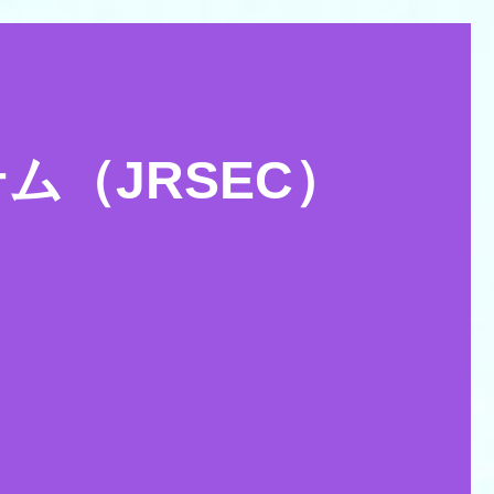
（JRSEC）
等