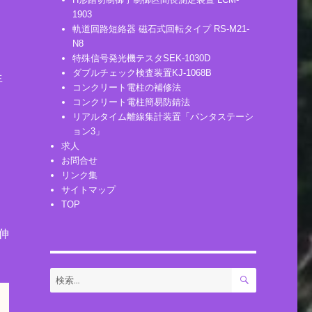
1903
軌道回路短絡器 磁石式回転タイプ RS-M21-
炭
N8
設
特殊信号発光機テスタSEK-1030D
ダブルチェック検査装置KJ-1068B
生
コンクリート電柱の補修法
コンクリート電柱簡易防錆法
リアルタイム離線集計装置「パンタステーシ
ョン3」
に
求人
お問合せ
ま
リンク集
サイトマップ
TOP
伸
検
検
索
索: