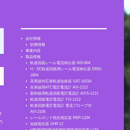
会社情報
財務情報
事業内容
製品情報
軌道回路レール電流検出器 RID-804
H・DC軌道回路用レール電流検出器 DRID-
1804
高周波対応形軌道短絡器 SAT-1603A
在来線用ATC電圧電流計 AVI-1212
新幹線用軌道回路電圧電流計 AVIS-1212
軌道回路電圧電流計 TVI-1212
軌道回路電圧電流計 電流プローブ付
AVI-2106
0
レールボンド抵抗測定器 RBR-1204
の
短絡抵抗器 SHR-12
H形踏切制御子制御区間長測定装置 LCM-