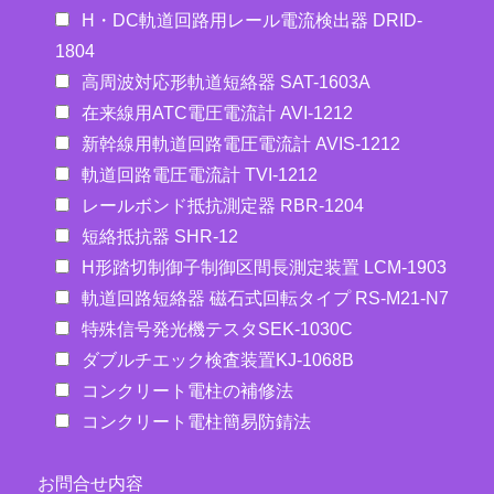
H・DC軌道回路用レール電流検出器 DRID-
1804
高周波対応形軌道短絡器 SAT-1603A
在来線用ATC電圧電流計 AVI-1212
新幹線用軌道回路電圧電流計 AVIS-1212
軌道回路電圧電流計 TVI-1212
レールボンド抵抗測定器 RBR-1204
短絡抵抗器 SHR-12
H形踏切制御子制御区間長測定装置 LCM-1903
軌道回路短絡器 磁石式回転タイプ RS-M21-N7
特殊信号発光機テスタSEK-1030C
ダブルチエック検査装置KJ-1068B
コンクリート電柱の補修法
コンクリート電柱簡易防錆法
お問合せ内容