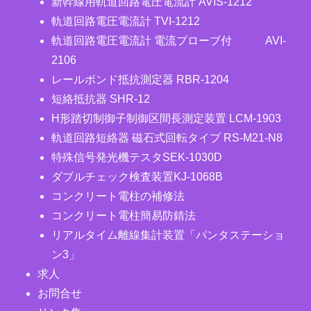
新幹線用軌道回路電圧電流計 AVIS-1212
軌道回路電圧電流計 TVI-1212
軌道回路電圧電流計 電流プローブ付 AVI-
2106
レールボンド抵抗測定器 RBR-1204
短絡抵抗器 SHR-12
H形踏切制御子制御区間長測定装置 LCM-1903
軌道回路短絡器 磁石式回転タイプ RS-M21-N8
特殊信号発光機テスタSEK-1030D
ダブルチェック検査装置KJ-1068B
コンクリート電柱の補修法
コンクリート電柱簡易防錆法
リアルタイム離線集計装置「パンタステーショ
ン3」
求人
お問合せ