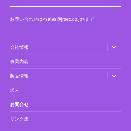
お問い合わせは<
sales@jrsec.co.jp
>まで
サ
会社情報
ブ
メ
ニ
事業内容
ュ
ー
を
サ
製品情報
展
ブ
開
メ
ニ
求人
ュ
ー
を
お問合せ
展
開
リンク集