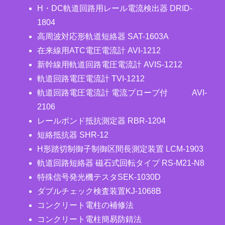
H・DC軌道回路用レール電流検出器 DRID-
1804
高周波対応形軌道短絡器 SAT-1603A
在来線用ATC電圧電流計 AVI-1212
新幹線用軌道回路電圧電流計 AVIS-1212
軌道回路電圧電流計 TVI-1212
軌道回路電圧電流計 電流プローブ付 AVI-
2106
レールボンド抵抗測定器 RBR-1204
短絡抵抗器 SHR-12
H形踏切制御子制御区間長測定装置 LCM-1903
軌道回路短絡器 磁石式回転タイプ RS-M21-N8
特殊信号発光機テスタSEK-1030D
ダブルチェック検査装置KJ-1068B
コンクリート電柱の補修法
コンクリート電柱簡易防錆法