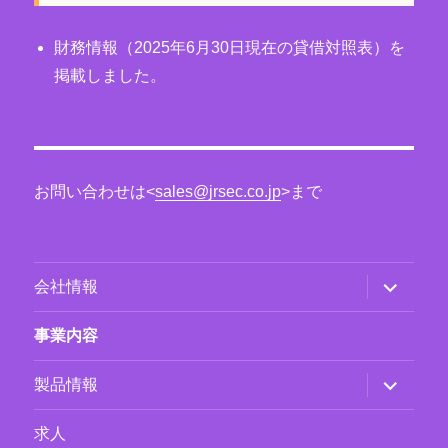
財務情報（2025年6月30日現在の貸借対照表）を
掲載しました。
お問い合わせは<
sales@jrsec.co.jp
>まで
サ
会社情報
ブ
メ
ニ
事業内容
ュ
ー
を
サ
製品情報
展
ブ
開
メ
ニ
求人
ュ