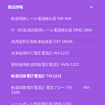
ー
を
サ
製品情報
展
ブ
開
メ
ニ
軌道回路レール電流検出器 RID-804
ュ
ー
を
H・DC軌道回路用レール電流検出器 DRID-1804
展
開
高周波対応形軌道短絡器 SAT-1603A
在来線用ATC電圧電流計 AVI-1212
新幹線用軌道回路電圧電流計 AVIS-1212
軌道回路電圧電流計 TVI-1212
軌道回路電圧電流計 電流プローブ付 AVI-
2106
レールボンド抵抗測定器 RBR-1204